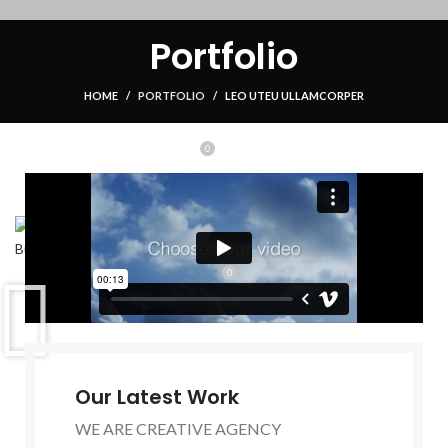
HOME
BUSINESS DIRECTORY
SUPPORT
UNIT’S TO LET
Portfolio
CONTACT US
LOGIN / REGISTER
HOME
PORTFOLIO
LEO UTEU ULLAMCORPER
0
$
0.00
MENU
0
Our Latest Work
WE ARE CREATIVE AGENCY